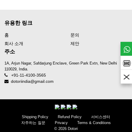
유용한 링크
홈
문의
회사 소개
제안
주소
1A, Arjun Nagar, Safdarjung Enclave, Green Park Extn, New Delhi
110029, India.
+91-11-4100-3565
dotoriindia@gmail.com
Shipping Policy
Refund Policy
서비스센터
자주하는 질문
Privacy
Terms & Conditions
© 2026 Dotori