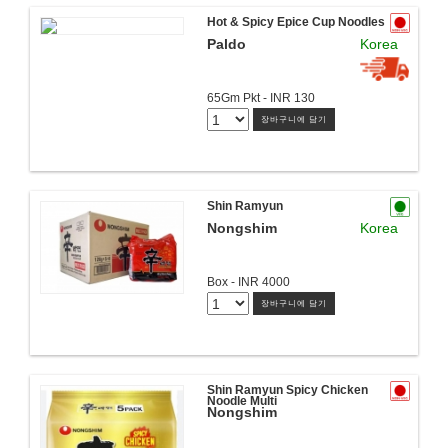
Hot & Spicy Epice Cup Noodles
Paldo
Korea
65Gm Pkt - INR 130
장바구니에 담기
Shin Ramyun
Nongshim
Korea
Box - INR 4000
장바구니에 담기
Shin Ramyun Spicy Chicken
Noodle Multi
Nongshim