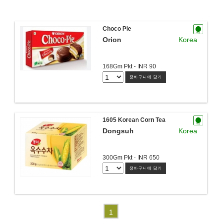
Choco Pie
Orion
Korea
168Gm Pkt - INR 90
장바구니에 담기
1605 Korean Corn Tea
Dongsuh
Korea
300Gm Pkt - INR 650
장바구니에 담기
1