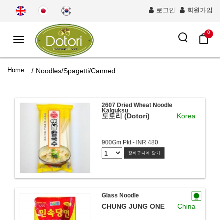
로그인
회원가입
0
Toggle
navigation
Home
/
Noodles/Spagetti/Canned
2607 Dried Wheat Noodle
Kalguksu
도토리 (Dotori)
Korea
900Gm Pkt - INR 480
장바구니에 담기
Glass Noodle
CHUNG JUNG ONE
China