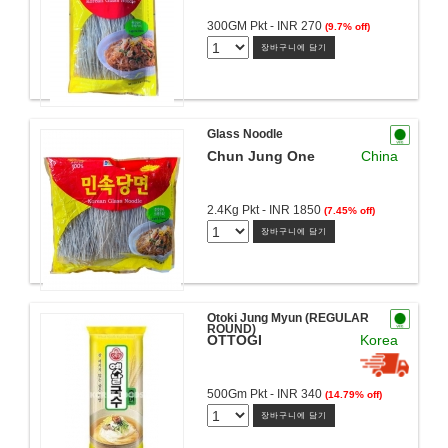
300GM Pkt - INR 270
(9.7% off)
장바구니에 담기
Glass Noodle
Chun Jung One
China
2.4Kg Pkt - INR 1850
(7.45% off)
장바구니에 담기
Otoki Jung Myun (REGULAR
ROUND)
OTTOGI
Korea
500Gm Pkt - INR 340
(14.79% off)
장바구니에 담기