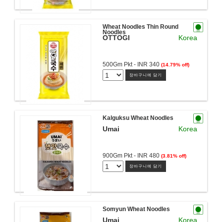
Wheat Noodles Thin Round
Noodles
OTTOGI
Korea
500Gm Pkt - INR 340
(14.79% off)
장바구니에 담기
Kalguksu Wheat Noodles
Umai
Korea
900Gm Pkt - INR 480
(3.81% off)
장바구니에 담기
Somyun Wheat Noodles
Umai
Korea