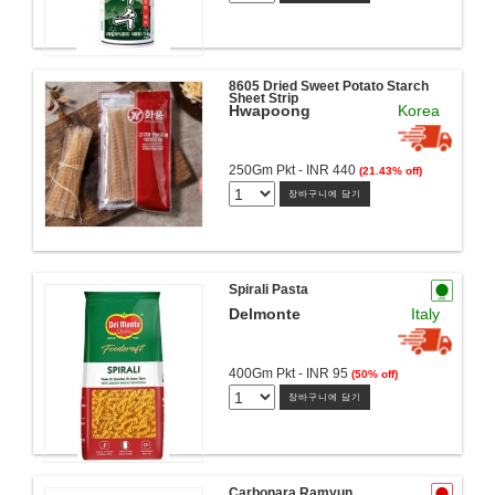
8605 Dried Sweet Potato Starch
Sheet Strip
Hwapoong
Korea
250Gm Pkt - INR 440
(21.43% off)
장바구니에 담기
Spirali Pasta
Delmonte
Italy
400Gm Pkt - INR 95
(50% off)
장바구니에 담기
Carbonara Ramyun