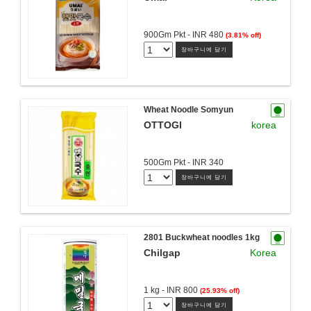
900Gm Pkt - INR 480
(3.81% off)
장바구니에 담기
Wheat Noodle Somyun
OTTOGI
korea
500Gm Pkt - INR 340
장바구니에 담기
2801 Buckwheat noodles 1kg
Chilgap
Korea
1 kg - INR 800
(25.93% off)
장바구니에 담기