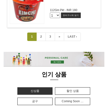
112Gm Pkt - INR 180
장바구니에 담기
1
2
3
»
LAST ›
인기 상품
신상품
할인 상품
공구
Coming Soon ....