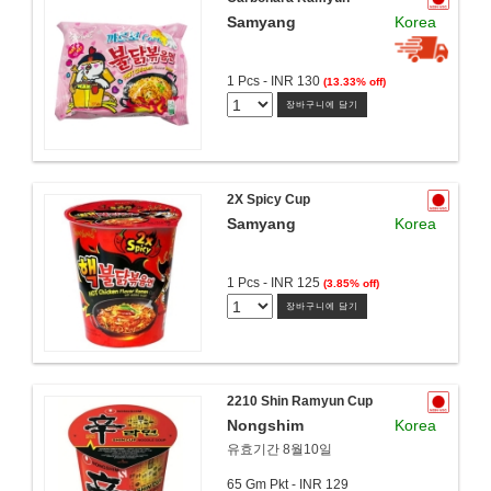
Samyang
Korea
1 Pcs - INR 130
(13.33% off)
장바구니에 담기
2X Spicy Cup
Samyang
Korea
1 Pcs - INR 125
(3.85% off)
장바구니에 담기
2210 Shin Ramyun Cup
Nongshim
Korea
유효기간 8월10일
65 Gm Pkt - INR 129