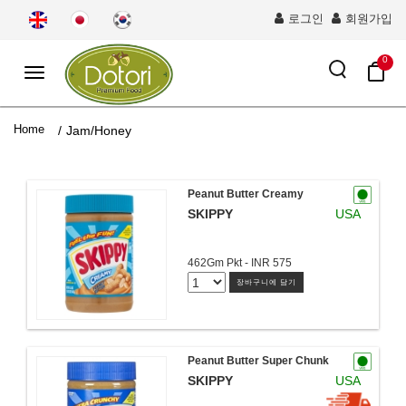
로그인
회원가입
0
Toggle
navigation
Home
/
Jam/Honey
Peanut Butter Creamy
SKIPPY
USA
462Gm Pkt - INR 575
장바구니에 담기
Peanut Butter Super Chunk
SKIPPY
USA