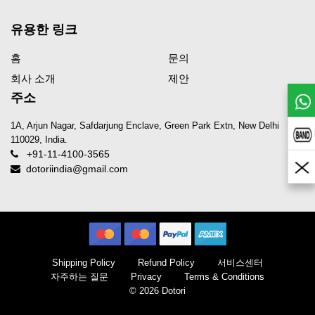
유용한 링크
홈
문의
회사 소개
제안
주소
1A, Arjun Nagar, Safdarjung Enclave, Green Park Extn, New Delhi
110029, India.
+91-11-4100-3565
dotoriindia@gmail.com
Shipping Policy
Refund Policy
서비스센터
자주하는 질문
Privacy
Terms & Conditions
© 2026 Dotori