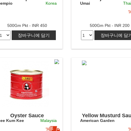
empio
Korea
Umai
Tha
Fine Sea Salt
500Gm Pkt - INR 450
500Gm Pkt - INR 200
장바구니에 담기
장바구니에 담
Oyster Sauce
Yellow Musturd Sa
ee Kum Kee
Malaysia
American Garden