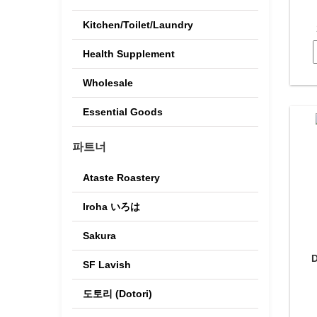
Kitchen/Toilet/Laundry
Health Supplement
Wholesale
Essential Goods
파트너
Ataste Roastery
Iroha いろは
Sakura
D
SF Lavish
도토리 (Dotori)