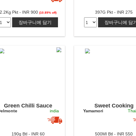
2.2Kg Pkt - INR 900
397G Pkt - INR 275
(10.89% off)
장바구니에 담기
장바구니에 담
Green Chilli Sauce
Sweet Cooking
elmonte
india
Yamamori
Tha
Seasoning
190g Btl - INR 60
500Ml Btl - INR 550