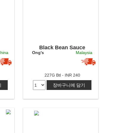
Black Bean Sauce
hina
Ong's
Malaysia
227G Btl - INR 240
기
장바구니에 담기