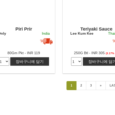
Piri Prir
Teriyaki Sauce
nly
India
Lee Kum Kee
Tha
80Gm Pkt - INR 119
250G Btl - INR 305
(3.17% 
장바구니에 담기
장바구니에 담
1
2
3
»
LAS