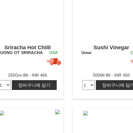
Sriracha Hot Chilli
Sushi Vinegar
TUONG OT SRIRACHA
USA
Umai
C
Sauce
255Gm Btl - INR 465
500Ml Btl - INR 350
장바구니에 담기
장바구니에 담