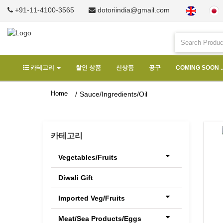
+91-11-4100-3565
dotoriindia@gmail.com
카테고리
할인 상품
신상품
공구
COMING SOON ..
Home
/
Sauce/Ingredients/Oil
카테고리
Vegetables/Fruits
Diwali Gift
Imported Veg/Fruits
Meat/Sea Products/Eggs