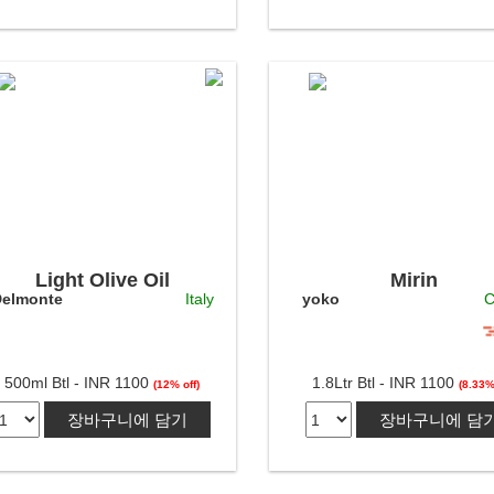
Light Olive Oil
Mirin
elmonte
Italy
yoko
C
500ml Btl - INR 1100
1.8Ltr Btl - INR 1100
(12% off)
(8.33%
장바구니에 담기
장바구니에 담