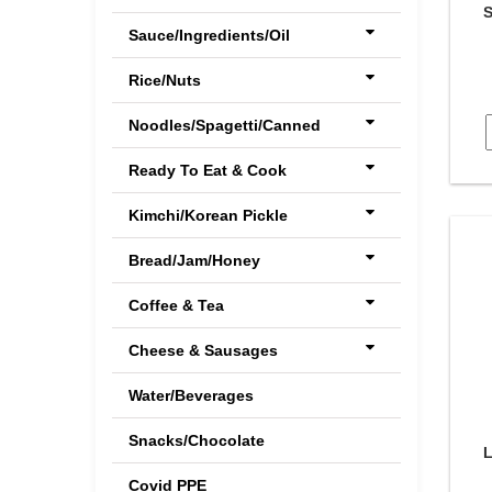
S
Sauce/Ingredients/Oil
Rice/Nuts
Noodles/Spagetti/Canned
Ready To Eat & Cook
Kimchi/Korean Pickle
Bread/Jam/Honey
Coffee & Tea
Cheese & Sausages
Water/Beverages
Snacks/Chocolate
L
Covid PPE