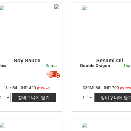
Soy Sauce
Sesami Oil
mai
Korea
Double Dragon
Tha
1Ltr Btl - INR 420
630Ml Btl - INR 700
(2.1% off)
(22.22%
장바구니에 담기
장바구니에 담