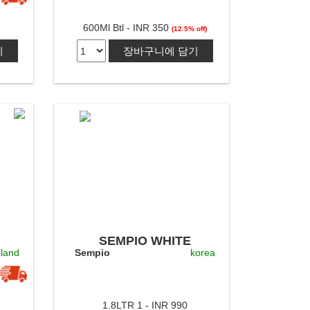
600Ml Btl - INR 350
(12.5% off)
기
장바구니에 담기
SEMPIO WHITE
iland
Sempio
korea
VINEGAR 1.8LTR
1.8LTR 1 - INR 990