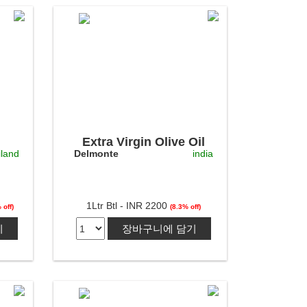
Extra Virgin Olive Oil
iland
Delmonte
india
1Ltr Btl - INR 2200
 off)
(8.3% off)
기
장바구니에 담기