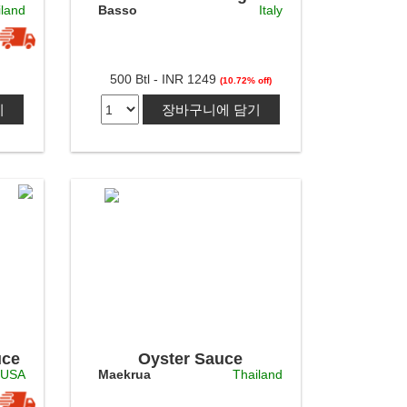
iland
Basso
Italy
olive oil
500 Btl - INR 1249
(10.72% off)
기
장바구니에 담기
uce
Oyster Sauce
USA
Maekrua
Thailand