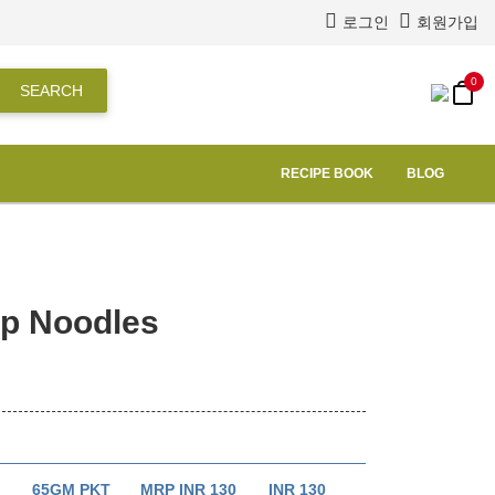
로그인
회원가입
0
SEARCH
RECIPE BOOK
BLOG
up Noodles
65GM PKT
MRP INR 130
INR 130