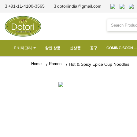
+91-11-4100-3565
dotoriindia@gmail.com
카테고리
할인 상품
신상품
공구
COMING SOON ...
Home
Ramen
/
/
Hot & Spicy Epice Cup Noodles