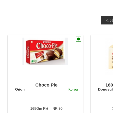
신
Choco Pie
160
Orion
Korea
Dongsu
168Gm Pkt - INR 90