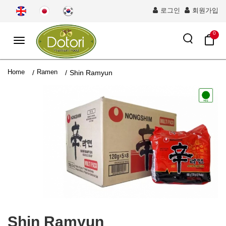
로그인
회원가입
0
Toggle
navigation
Home
Ramen
/
/
Shin Ramyun
Shin Ramyun