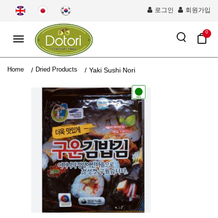
로그인
회원가입
0
Toggle
navigation
Home
Dried Products
/
/
Yaki Sushi Nori