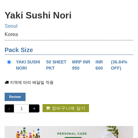
Yaki Sushi Nori
Seoul
Korea
Pack Size
YAKI SUSHI
50 SHEET
MRP INR
INR
(36.84%
NORI
PKT
950
600
OFF)
지역에 따라 배달일 적용
Review
장바구니에 담기
-
+