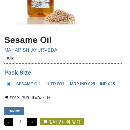
Sesame Oil
MAHARISHI AYURVEDA
India
Pack Size
SESAME OIL
1LTR BTL
MRP INR 625
INR 625
지역에 따라 배달일 적용
Review
장바구니에 담기
-
+