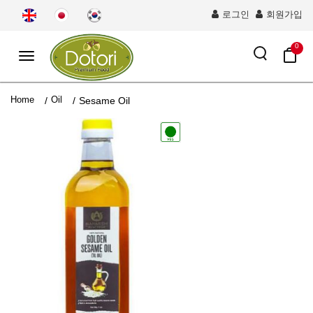
로그인
회원가입
0
Toggle
navigation
Home
Oil
/
/
Sesame Oil